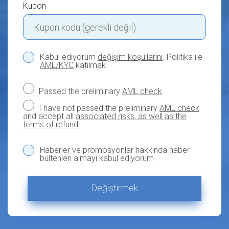
Kupon
Kabul ediyorum
değişim koşullarını
. Politika ile
AML/KYC
katılmak.
Passed the preliminary
AML check
I have not passed the preliminary
AML check
and accept all
associated risks, as well as the
terms of refund
Haberler ve promosyonlar hakkında haber
bültenleri almayı kabul ediyorum
Değiştirmek