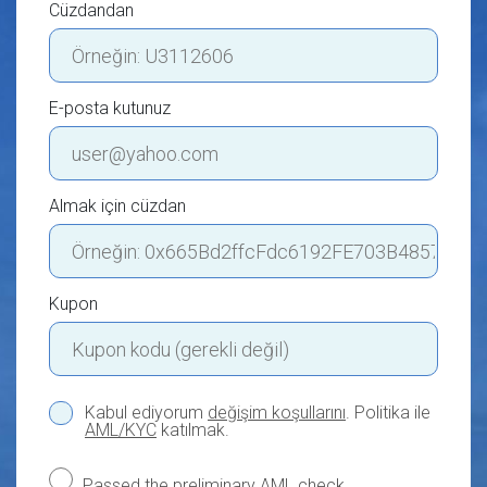
Cüzdandan
E-posta kutunuz
Almak için cüzdan
Kupon
Kabul ediyorum
değişim koşullarını
. Politika ile
AML/KYC
katılmak.
Passed the preliminary
AML check