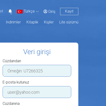
Kayıt
Türkçe
ot
Giriş
0
a
İndirimler
Kitaplık
Kişiler
Lite sürümü
Veri girişi
Cüzdandan
E-posta kutunuz
Cüzdanına