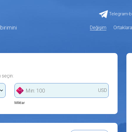
Telegram-b
 birimini
Değişim
Ortaklar
ı seçin:
USD
Miktar