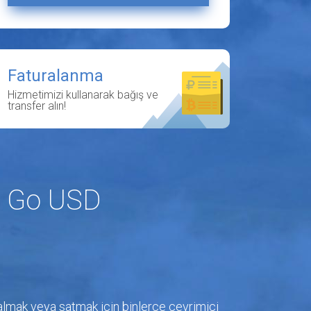
Faturalanma
Hizmetimizi kullanarak bağış ve
transfer alın!
y Go USD
ın almak veya satmak için binlerce çevrimiçi