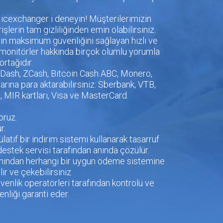
z Nicexchanger i deneyin! Müşterilerimizin
şlerin tam gizliliğinden emin olabilirsiniz.
rin maksimum güvenliğini sağlayan hızlı ve
k monitörler hakkında birçok olumlu yorumla
rtağıdır.
e, Dash, ZCash, Bitcoin Cash ABC, Monero,
ına para aktarabilirsiniz: Sberbank, VTB,
ı, MIR kartları, Visa ve MasterCard.
oruz.
r.
latif bir indirim sistemi kullanarak tasarruf
 destek servisi tarafından anında çözülür.
zdanından herhangi bir uygun ödeme sistemine
r ve çekebilirsiniz.
enlik operatörleri tarafından kontrolü ve
nliği garanti eder.