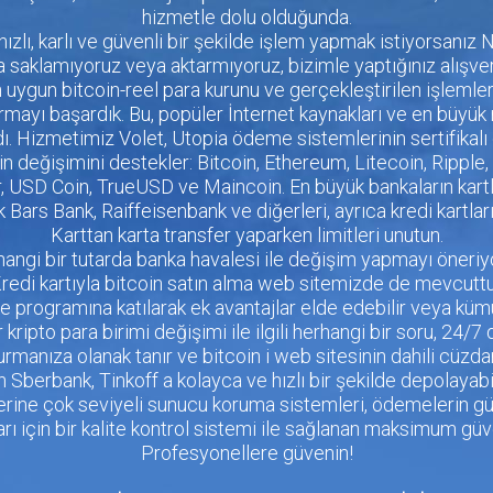
hizmetle dolu olduğunda.
 hızlı, karlı ve güvenli bir şekilde işlem yapmak istiyorsanı
ara saklamıyoruz veya aktarmıyoruz, bizimle yaptığınız alışveri
n uygun bitcoin-reel para kurunu ve gerçekleştirilen işlemle
 kurmayı başardık. Bu, popüler İnternet kaynakları ve en büyü
ı. Hizmetimiz Volet, Utopia ödeme sistemlerinin sertifikalı o
in değişimini destekler: Bitcoin, Ethereum, Litecoin, Rippl
 USD Coin, TrueUSD ve Maincoin. En büyük bankaların kartlar
Ak Bars Bank, Raiffeisenbank ve diğerleri, ayrıca kredi kartlar
Karttan karta transfer yaparken limitleri unutun.
angi bir tutarda banka havalesi ile değişim yapmayı öneriy
redi kartıyla bitcoin satın alma web sitemizde de mevcuttu
ye programına katılarak ek avantajlar elde edebilir veya kümü
 kripto para birimi değişimi ile ilgili herhangi bir soru, 24/7
şturmanıza olanak tanır ve bitcoin i web sitesinin dahili cü
 Sberbank, Tinkoff a kolayca ve hızlı bir şekilde depolayabili
ine çok seviyeli sunucu koruma sistemleri, ödemelerin güv
ı için bir kalite kontrol sistemi ile sağlanan maksimum güve
Profesyonellere güvenin!