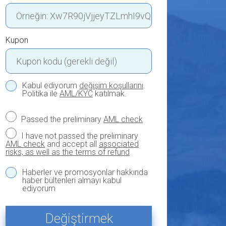
Kupon
Kabul ediyorum
değişim koşullarını
.
Politika ile
AML/KYC
katılmak.
Passed the preliminary
AML check
I have not passed the preliminary
AML check
and accept all
associated
risks, as well as the terms of refund
Haberler ve promosyonlar hakkında
haber bültenleri almayı kabul
ediyorum
Değiştirmek