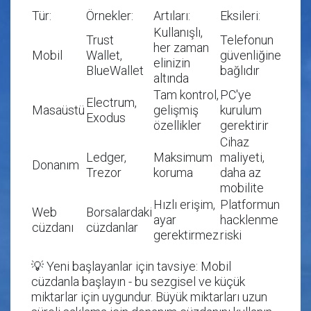
Tür:
Örnekler:
Artıları:
Eksileri:
Kullanışlı,
Trust
Telefonun
her zaman
Mobil
Wallet,
güvenliğine
elinizin
BlueWallet
bağlıdır
altında
Tam kontrol,
PC'ye
Electrum,
Masaüstü
gelişmiş
kurulum
Exodus
özellikler
gerektirir
Cihaz
Ledger,
Maksimum
maliyeti,
Donanım
Trezor
koruma
daha az
mobilite
Hızlı erişim,
Platformun
Web
Borsalardaki
ayar
hacklenme
cüzdanı
cüzdanlar
gerektirmez
riski
💡
Yeni başlayanlar için tavsiye
: Mobil
cüzdanla başlayın - bu sezgisel ve küçük
miktarlar için uygundur. Büyük miktarları uzun