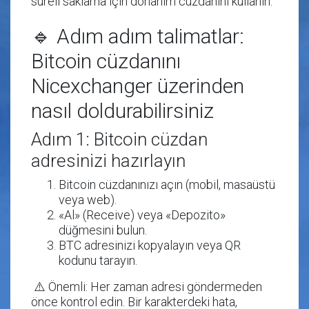
süreli saklama için donanım cüzdanını kullanın.
🔹 Adım adım talimatlar:
Bitcoin cüzdanını
Nicexchanger üzerinden
nasıl doldurabilirsiniz
Adım 1: Bitcoin cüzdan
adresinizi hazırlayın
Bitcoin cüzdanınızı açın (mobil, masaüstü
veya web).
«Al»
(Receive) veya
«Depozito»
düğmesini bulun.
BTC adresinizi kopyalayın
veya QR
kodunu tarayın.
⚠️
Önemli
: Her zaman adresi göndermeden
önce kontrol edin. Bir karakterdeki hata,