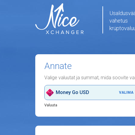
Usaldusvä
vahetus
krüptovalu
Annate
Valige valuutat ja summat, mida soovite v
Money Go USD
VALIMA
Valuuta