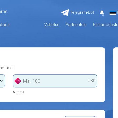
ärne
Telegram-bot
0
utade
Vahetus
Partneritele
Hinnaoodust
ahetada:
USD
Summa