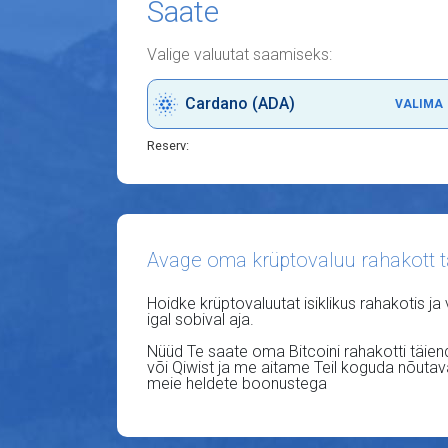
Saate
Valige valuutat saamiseks:
Cardano (ADA)
VALIMA
Reserv:
Avage oma krüptovaluu rahakott t
Hoidke krüptovaluutat isiklikus rahakotis ja
igal sobival aja.
Nüüd Te saate oma Bitcoini rahakotti täie
või Qiwist ja me aitame Teil koguda nõut
meie heldete boonustega