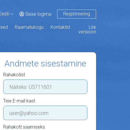
Registreering
Eesti
Sisse logima
used
Raamatukogu
Kontaktid
Lite
versioon
Andmete sisestamine
Rahakotist
Teie E-mail kast
Rahakott saamiseks