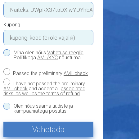
Kupong
Mina olen nőus
Vahetuse reeglid
.
Poliitikaga
AML/KYC
nõustuma.
Passed the preliminary
AML check
I have not passed the preliminary
AML check
and accept all
associated
risks, as well as the terms of refund
Olen nőus saama uudiste ja
kampaaniatega postitusi
Vahetada