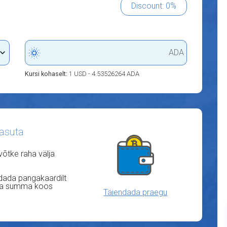
Discount: 0%
ADA
Kursi kohaselt:
1 USD - 4.53526264 ADA
asuta
 võtke raha välja
ndada pangakaardilt
ava summa koos
Täiendada praegu