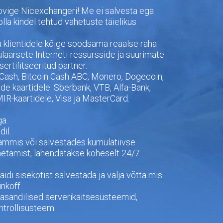
proovige Nicexchangeri! Me ei salvesta ega
a kindel tehtud vahetuste täielikus
 klientidele kõige soodsama reaalse raha
laarsete Interneti-ressursside ja suurimate
rtifitseeritud partner.
ZCash, Bitcoin Cash ABC, Monero, Dogecoin,
e kaartidele: Sberbank, VTB, Alfa-Bank,
 MIR-kaartidele, Visa ja MasterCard.
a.
il.
ammis või salvestades kumulatiivse
hetamist, lahendatakse koheselt 24/7
idi sisekotist salvestada ja välja võtta mis
nkoff.
asandilised serverikaitsesüsteemid,
ntrollisüsteem.