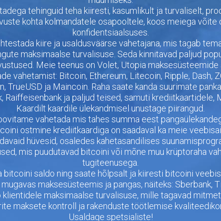
utadega tehinguid teha kiiresti, kasumlikult ja turvaliselt, 
uste kohta kolmandatele osapooltele, koos meiega võite oll
konfidentsiaalsuses.
testada kiire ja usaldusväärse vahetajana, mis tagab tema
ingute maksimaalse turvalisuse. Seda kinnitavad paljud popu
rvustused. Meie teenus on Volet, Utopia maksesüsteemide se
de vahetamist: Bitcoin, Ethereum, Litecoin, Ripple, Dash, 
n, TrueUSD ja Maincoin. Raha saate kanda suurimate pankad
k, Raiffeisenbank ja paljud teised, samuti krediitkaartidele,
Kaardilt kaardile ülekandmisel unustage piirangud.
oovitame vahetada mis tahes summa eest pangaülekandeg
tcoini ostmine krediitkaardiga on saadaval ka meie veebisaid
ndavaid hüvesid, osaledes kahetasandilises suunamisprogr
mused, mis puudutavad bitcoini või mõne muu krüptoraha va
tugiteenusega.
tcoini saldo ning saate hõlpsalt ja kiiresti bitcoini veebisa
 mugavas maksesüsteemis ja pangas, näiteks: Sberbank, Ti
lientidele maksimaalse turvalisuse, mille tagavad mitmet
ite maksete kontroll ja rakenduste töötlemise kvaliteediko
Usaldage spetsialiste!