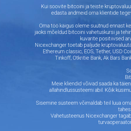
Kui soovite bitcoini ja teiste krüptovalu
edasta andmeid oma klientide tegev
Oma töö käigus oleme suutnud ennast keh
jaoks mõeldud bitcoini vahetuskursi ja teh
kuvarite positiivsed a
Nicexchanger toetab paljude krüptovaluuta
Ethereum classic, EOS, Tether, USD Coi
Tinkoff, Otkritie Bank, Ak Bars Ban
S
Bi
Meie kliendid võivad saada ka täie
allahindlussüsteemi abil. Kõik küsi
Sisemine süsteem võimaldab teil luua oma bi
tahes
Vahetusteenus Nicexchanger tagab k
turvaoperaator