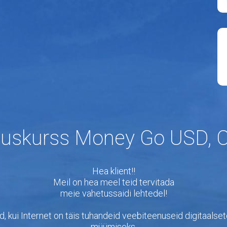
uskurss Money Go USD, 
Hea klient!!
Meil on hea meel teid tervitada
meie vahetussaidi lehtedel!
 nüüd, kui Internet on täis tuhandeid veebiteenuseid digitaal
müümiseks.