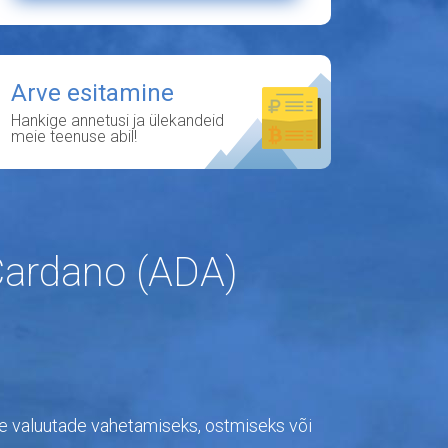
Arve esitamine
Hankige annetusi ja ülekandeid
meie teenuse abil!
Cardano (ADA)
sete valuutade vahetamiseks, ostmiseks või