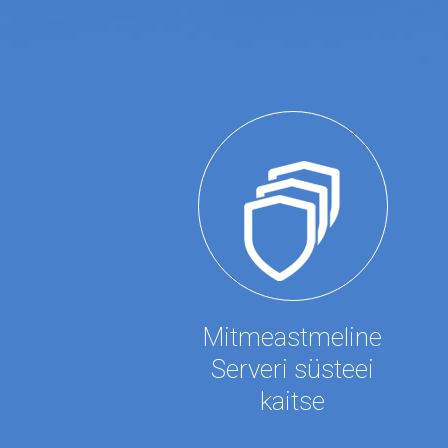
Mitmeastmeline
Serveri süsteei
kaitse