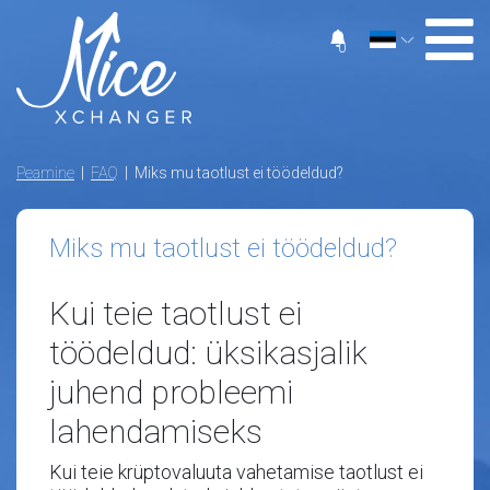
0
Peamine
|
FAQ
| Miks mu taotlust ei töödeldud?
Miks mu taotlust ei töödeldud?
Kui teie taotlust ei
töödeldud: üksikasjalik
juhend probleemi
lahendamiseks
Kui teie krüptovaluuta vahetamise taotlust ei