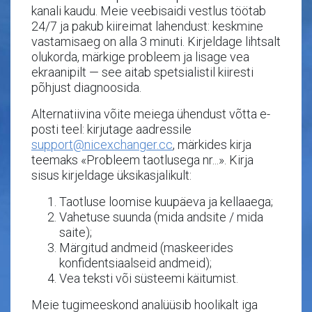
kanali kaudu. Meie veebisaidi vestlus töötab
24/7 ja pakub kiireimat lahendust: keskmine
vastamisaeg on alla 3 minuti. Kirjeldage lihtsalt
olukorda, märkige probleem ja lisage vea
ekraanipilt — see aitab spetsialistil kiiresti
põhjust diagnoosida.
Alternatiivina võite meiega ühendust võtta e-
posti teel: kirjutage aadressile
support@nicexchanger.cc
, märkides kirja
teemaks «Probleem taotlusega nr...». Kirja
sisus kirjeldage üksikasjalikult:
Taotluse loomise kuupäeva ja kellaaega;
Vahetuse suunda (mida andsite / mida
saite);
Märgitud andmeid (maskeerides
konfidentsiaalseid andmeid);
Vea teksti või süsteemi käitumist.
Meie tugimeeskond analüüsib hoolikalt iga