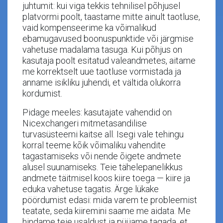
juhtumit: kui viga tekkis tehnilisel põhjusel
platvormi poolt, taastame mitte ainult taotluse,
vaid kompenseerime ka võimalikud
ebamugavused boonuspunktide või järgmise
vahetuse madalama tasuga. Kui põhjus on
kasutaja poolt esitatud valeandmetes, aitame
me korrektselt uue taotluse vormistada ja
anname isikliku juhendi, et vältida olukorra
kordumist.
Pidage meeles: kasutajate vahendid on
Nicexchangeri mitmetasandilise
turvasüsteemi kaitse all. Isegi vale tehingu
korral teeme kõik võimaliku vahendite
tagastamiseks või nende õigete andmete
alusel suunamiseks. Teie tähelepanelikkus
andmete täitmisel koos kiire toega — kiire ja
eduka vahetuse tagatis. Ärge lükake
pöördumist edasi: mida varem te probleemist
teatate, seda kiiremini saame me aidata. Me
hindame teie usaldust ja püüame tagada, et