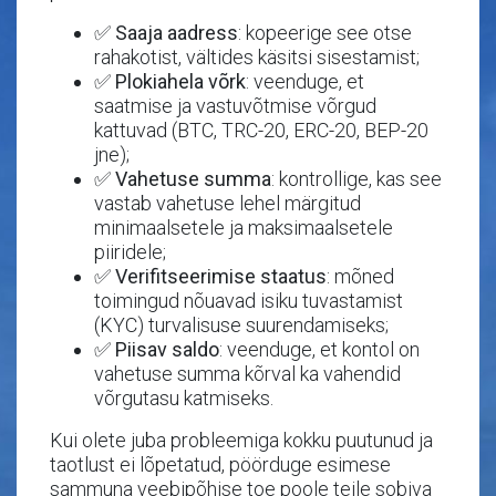
✅
Saaja aadress
: kopeerige see otse
rahakotist, vältides käsitsi sisestamist;
✅
Plokiahela võrk
: veenduge, et
saatmise ja vastuvõtmise võrgud
kattuvad (BTC, TRC-20, ERC-20, BEP-20
jne);
✅
Vahetuse summa
: kontrollige, kas see
vastab vahetuse lehel märgitud
minimaalsetele ja maksimaalsetele
piiridele;
✅
Verifitseerimise staatus
: mõned
toimingud nõuavad isiku tuvastamist
(KYC) turvalisuse suurendamiseks;
✅
Piisav saldo
: veenduge, et kontol on
vahetuse summa kõrval ka vahendid
võrgutasu katmiseks.
Kui olete juba probleemiga kokku puutunud ja
taotlust ei lõpetatud, pöörduge esimese
sammuna veebipõhise toe poole teile sobiva