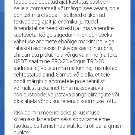
töödeldud oodatud ajal, kustutas süsteem
selle automaatselt või märgiti see veana, pole
põhjust muretseda — sellised olukorrad
tekivad aeg-ajalt ja enamikul juhtudel
lahendatakse need kiiresti ja ilma vahendite
kaotuseta. Kõige sagedamini on põhjuseks
vahetuse andmete ebaõige märkimine: viga
rahakoti aadressis, trükiviga kaardi numbris,
ühildumatu plokiahela võrgu valimine (näiteks
USDT saatmine ERC-20 võrgus TRC-20
aadressile) või summa märkimine, mis ületab
kehtestatud piirid. Samuti võib olla, et teie
poolt märgitud andmetele pole tehnilist
võimalust ülekannet teha maksevärava
hooldustööde, väljastava panga piirangute või
plokiahela võrgu suurenenud koormuse tõttu.
Riskide minimeerimiseks ja küsimuse
kiiremaks lahendamiseks soovitame enne
taotluse esitamist hoolikalt kontrollida järgmisi
punkte: