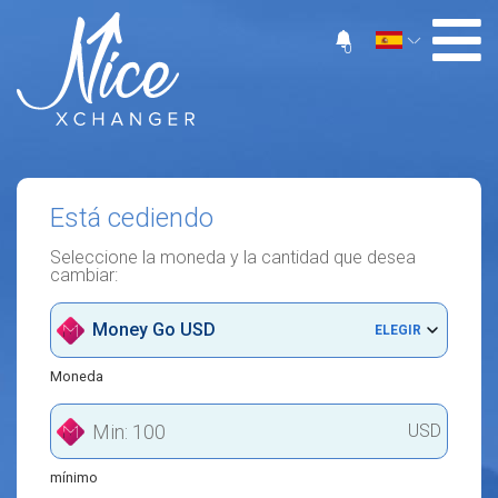
0
Está cediendo
Seleccione la moneda y la cantidad que desea
cambiar:
Money Go USD
ELEGIR
Moneda
USD
mínimo