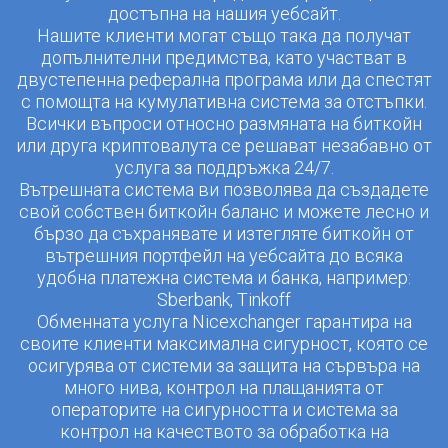
достъпна на нашия уебсайт.
Нашите клиенти могат също така да получат
допълнителни предимства, като участват в
двустепенна реферална програма или да спестят
с помощта на кумулативна система за отстъпки.
Всички въпроси относно размяната на биткойн
или друга криптовалута се решават незабавно от
услуга за поддръжка 24/7.
Вътрешната система ви позволява да създадете
свой собствен биткойн баланс и можете лесно и
бързо да съхранявате и изтегляте биткойн от
вътрешния портфейл на уебсайта до всяка
удобна платежна система и банка, например:
Sberbank, Tinkoff
Обменната услуга Nicexchanger гарантира на
своите клиенти максимална сигурност, която се
осигурява от системи за защита на сървъра на
много нива, контрол на плащанията от
операторите на сигурността и система за
контрол на качеството за обработка на