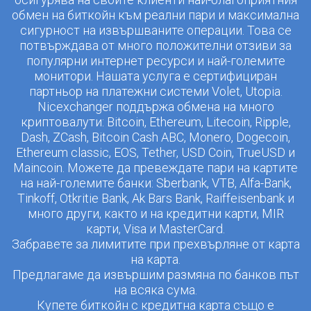
обмен на биткойн към реални пари и максимална
сигурност на извършваните операции. Това се
потвърждава от много положителни отзиви за
популярни интернет ресурси и най-големите
монитори. Нашата услуга е сертифициран
партньор на платежни системи Volet, Utopia.
Nicexchanger поддържа обмена на много
криптовалути: Bitcoin, Ethereum, Litecoin, Ripple,
Dash, ZCash, Bitcoin Cash ABC, Monero, Dogecoin,
Ethereum classic, EOS, Tether, USD Coin, TrueUSD и
Maincoin. Можете да превеждате пари на картите
на най-големите банки: Sberbank, VTB, Alfa-Bank,
Tinkoff, Otkritie Bank, Ak Bars Bank, Raiffeisenbank и
много други, както и на кредитни карти, MIR
карти, Visa и MasterCard.
Забравете за лимитите при прехвърляне от карта
на карта.
Предлагаме да извършим размяна по банков път
на всяка сума.
Купете биткойн с кредитна карта също е