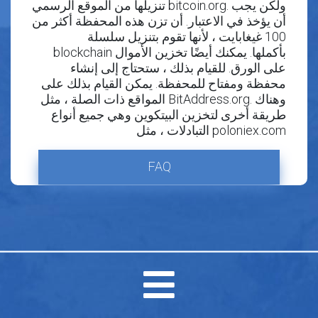
تنزيلها من الموقع الرسمي bitcoin.org. ولكن يجب
أن يؤخذ في الاعتبار. أن تزن هذه المحفظة أكثر من
100 غيغابايت ، لأنها تقوم بتنزيل سلسلة
blockchain بأكملها. يمكنك أيضًا تخزين الأموال
على الورق. للقيام بذلك ، ستحتاج إلى إنشاء
محفظة ومفتاح للمحفظة. يمكن القيام بذلك على
المواقع ذات الصلة ، مثل BitAddress.org. وهناك
طريقة أخرى لتخزين البيتكوين وهي جميع أنواع
التبادلات ، مثل poloniex.com
FAQ